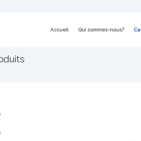
Accueil
Qui sommes-nous?
Ca
duits
n
e
e