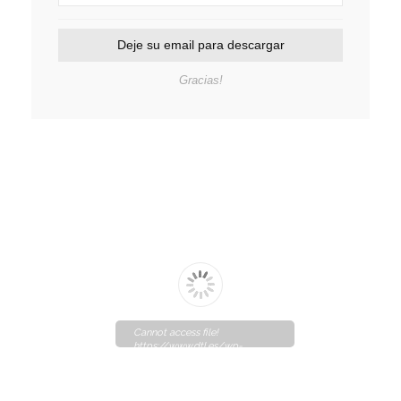
Deje su email para descargar
Gracias!
Cannot access file!
https://www.dtl.es/wp-
content/uploads/2020/07/3.5.1.-
Productos-concentrados.pdf