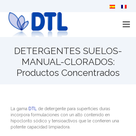
Inicio
DETERGENTES SUELOS-
Quiénes somos
MANUAL-CLORADOS:
Productos Concentrados
Catálogo
Novedades
Vídeos
La gama
DTL
de detergente para superficies duras
Colabora con nosotros
incorpora formulaciones con un alto contenido en
hipoclorito sódico y tensioactivos que le confieren una
Contacto
potente capacidad limpiadora.