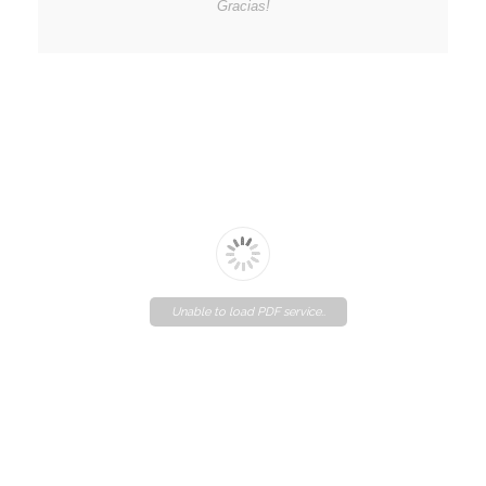
Gracias!
Unable to load PDF service..
Please wait while flipbook is