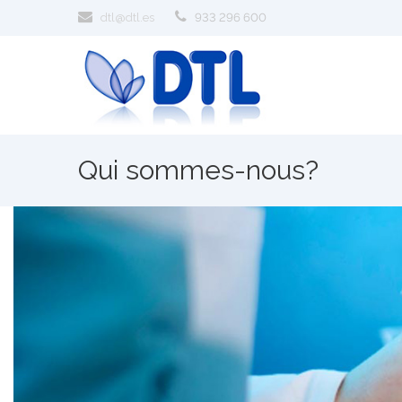
dtl@dtl.es
933 296 600
Qui sommes-nous?